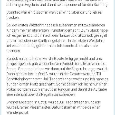
sehr enges Ergebnis
und damit sehr spannend für den Sonntag.
Sonntag war ein bisschen weniger Wind, aber dafür blieb es
trocken.
Bei der ersten Wettfahrt habe ich zusammen mit zwei anderen
Kindern meinen allerersten Frühstart gemacht. Zum Glück habe
ich es gemerkt und bin nach dem Einzelrückruf zurück gesegelt
und erneut über die Startlinie gefahren. In der letzten Wettfahrt
lief es dann richtig gut für mich. Ich konnte diese als erster
beenden.
Zurück an Land haben wir die Boote fertig gemacht und uns
umgezogen, es gab wieder heißen Punsch für alle ein warmes
Essen. Gespannt haben wir dann auf die Siegerehrung gewartet.
Dann ging es los: In Opti B
wurde in der Gesamtwertung Till
Schöttelndreyer erster, Juli Tschentscher zweite und ich habe es
auf den dritten Platz geschafft. Somit bekam ich nicht nur einen
Pokal, sond
ern auch erneut den Pinguin und damit die Aufgabe
einen Bericht über die Regatta zu schreiben.
Bremer Meisterin in Opti B wurde Juli Tschentscher und ich
wurde Bremer Viezemeister. Dafür bekamen wir beide einen
Wanderpokal.