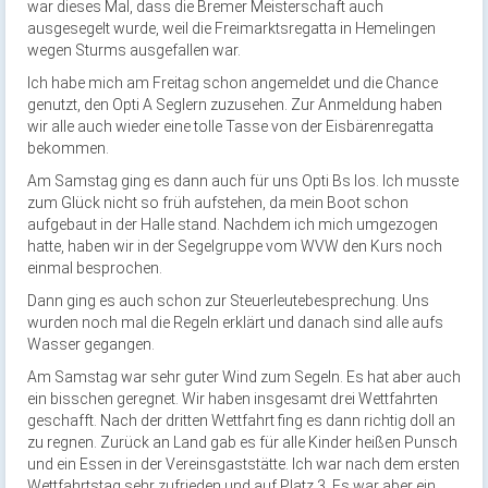
war dieses Mal, dass die Bremer Meisterschaft auch
ausgesegelt wurde, weil die Freimarktsregatta in Hemelingen
wegen Sturms ausgefallen war.
Ich habe mich am Freitag schon angemeldet und die Chance
genutzt, den Opti A Seglern zuzusehen. Zur Anmeldung haben
wir alle auch wieder eine tolle Tasse von der Eisbärenregatta
bekommen.
Am Samstag ging es dann auch für uns Opti Bs los. Ich musste
zum Glück nicht so früh aufstehen, da mein Boot schon
aufgebaut in der Halle stand. Nachdem ich mich umgezogen
hatte, haben wir in der Segelgruppe vom WVW den Kurs noch
einmal besprochen.
Dann ging es auch schon zur Steuerleutebesprechung. Uns
wurden noch mal die Regeln erklärt und danach sind alle aufs
Wasser gegangen.
Am Samstag war sehr guter Wind zum Segeln. Es hat aber auch
ein bisschen geregnet. Wir haben insgesamt drei Wettfahrten
geschafft. Nach der dritten Wettfahrt fing es dann richtig doll an
zu regnen. Zurück an Land gab es für alle Kinder heißen Punsch
und ein Essen in der Vereinsgaststätte. Ich war nach dem ersten
Wettfahrtstag sehr zufrieden und auf Platz 3. Es war aber ein