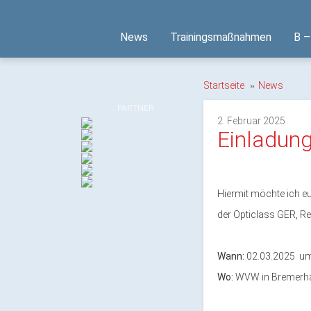
News
Trainingsmaßnahmen
B –
Startseite
News
PARTNER
2. Februar 2025
Einladun
Hiermit möchte ich e
der Opticlass GER, R
Wann:
02.03.2025 um
Wo:
WVW in Bremerh