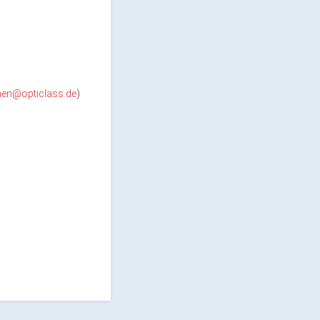
en@opticlass.de
)